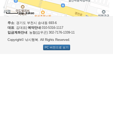
50m
주소
: 경기도 부천시 송내동 693-6
대표
: 김대표
|
예약안내
:010-5316-1117
입금계좌안내
: 농협(김우곤) 302-7176-1339-11
Copyright© 낚시행복. All Rights Reserved.
PC 버전으로 보기