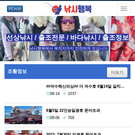
PC버전
선상낚시 / 출조전문 / 바다낚시 / 출조정보
낚시행복에서 목적지까지 안전하게 모십니다.
조황정보
더보기
##여수해신피싱## 더 여수호 8월14일 갈치조항 $$얼음녹여가며 만쿨!!!! 갈치대박
08-14
1037
8월5일 22인승일광호 문어조과
08-06
769
2023- 7월30일 일광호 문어조과