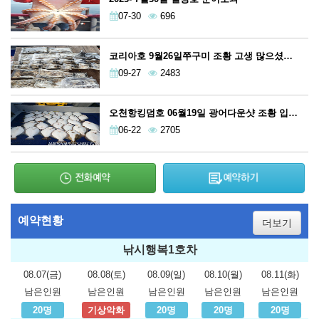
07-30
696
코리아호 9월26일쭈구미 조황 고생 많으셨습니다
09-27
2483
오천항킹덤호 06월19일 광어다운샷 조황 입니다
06-22
2705
예약현황
더보기
낚시행복1호차
08.07(금)
08.08(토)
08.09(일)
08.10(월)
08.11(화)
남은인원
남은인원
남은인원
남은인원
남은인원
20명
기상악화
20명
20명
20명