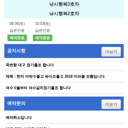
낚시행복3호차
낚시행복2호차
09.05(토)
10.03(토)
남은인원
남은인원
예약완료
예약완료
공지사항
더보기
죽변항 대구 정기출조 합니다
제목 : 한치 마릿수좋고 싸이즈좋고 2018 미라클 조황입니다
여수 6월부터 여수갈치정기출조 합니다
예약문의
더보기
예약취소입니다