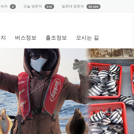
접속자
오늘 방문자
일최대 방문자
4
318
50,425
공지
버스정보
출조정보
오시는 길