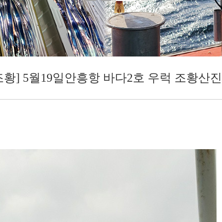
조황] 5월19일안흥항 바다2호 우럭 조황산