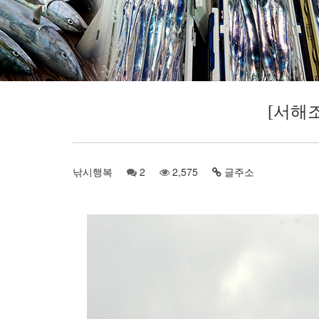
[서해
낚시행복
2
2,575
글주소