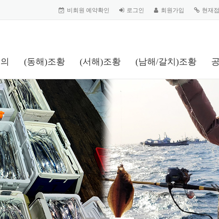
비회원 예약확인
로그인
회원가입
현재
문의
(동해)조황
(서해)조황
(남해/갈치)조황