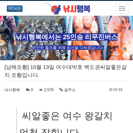
PC버전
낚시행복에서는 25인승 리무진버스
편안한 출조를 위해 최선을 다하겠습니다.
[남해조황] 10월 13일 여수대박호 백도권씨알좋은갈
치 조황입니다.
낚시행복
0
2,579
글주소
10-16
 씨알좋은 여수 왕갈치 
엄청 잡힙니다.