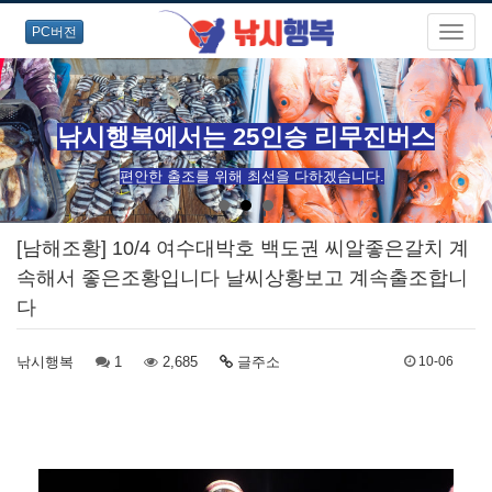
PC버전
낚시행복에서는 25인승 리무진버스
편안한 출조를 위해 최선을 다하겠습니다.
[남해조황] 10/4 여수대박호 백도권 씨알좋은갈치 계
속해서 좋은조황입니다 날씨상황보고 계속출조합니
다
낚시행복
1
2,685
글주소
10-06