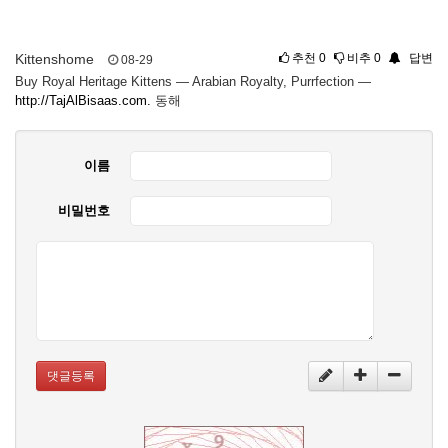
Kittenshome
추천
0
비추
0
답변
08-29
Buy Royal Heritage Kittens — Arabian Royalty, Purrfection —
http://TajAlBisaas.com.
동해
이름
비밀번호
댓글등록