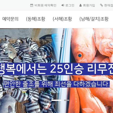
비회원 예약확인
로그인
회원가입
현재
예약문의
(동해)조황
(서해)조황
(남해/갈치)조황
행복에서는 25인승 리무
편안한 출조를 위해 최선을 다하겠습니다.